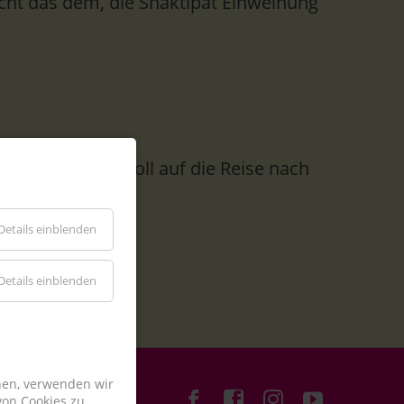
icht das dem, die Shaktipat Einweihung
sich vertrauensvoll auf die Reise nach
Details einblenden
Details einblenden
um-thewhitehorse.de
nen, verwenden wir
on Cookies zu.