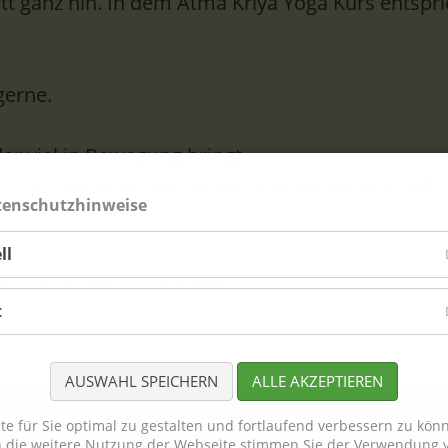
tt ganz hin. In dem Atma Kriya Yoga Kurs entspr
gerne.
er viel in Bewegung bringt.
e und seelische Gesundheit und die Bereitschaft 
tenschutzhinweise
ll
gen-Nenzingen, Breiteweg 9
t
AUSWAHL SPEICHERN
ALLE AKZEPTIEREN
78359 Orsingen · Tel. 07774 – 9397937 · E-Mail: info@zentr
e für Sie optimal zu gestalten und fortlaufend verbessern zu kön
h die weitere Nutzung der Webseite stimmen Sie der Verwendung v