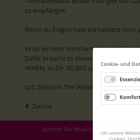
- Atmanivedana Bhakti man gibt sich Go
zu empfangen
Wenn du Fragen hast kontaktiere mich 
Es ist ein sehr transformierender Weg, d
Dafür braucht es innere Kraft und Stärk
Cookie- und Da
INNEN, zu Dir SELBST zu machen.
Essenzie
Ort: Zentrum The White Horse in Orsin
Komfor
Zurück
Zentrum The White Horse · Breiteweg 9 · 
Um unsere Webseit
Cookies. Durc