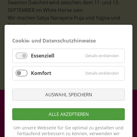
Swamini Dakshini wird zwischen dem 11. und 13.
SEPTEMBER im White Horse sein.
Wir machen Satya Narayana Puja und Yagna und
Satsang..
Genaues Programm kommt später.
Gerne schon mal
Cookie- und Datenschutzhinweise
Ort: Zentrum The White Horse in Orsingen-
Essenziell
Details einblenden
Nenzingen, Breiteweg 9
Komfort
Details einblenden
Zurück
AUSWAHL SPEICHERN
Zentrum The White Horse · Breiteweg 9 · 78359
ALLE AKZEPTIEREN
Orsingen · Tel. 07774 – 9397937 · E-Mail:
Um unsere Webseite für Sie optimal zu gestalten und
info@zentrum-thewhitehorse.de
fortlaufend verbessern zu können, verwenden wir