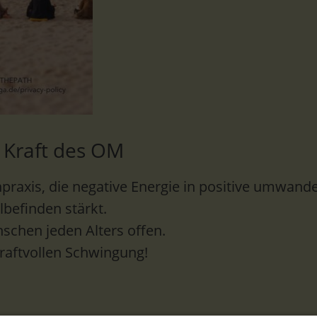
 Kraft des OM
praxis, die negative Energie in positive umwandel
lbefinden stärkt.
schen jeden Alters offen.
kraftvollen Schwingung!