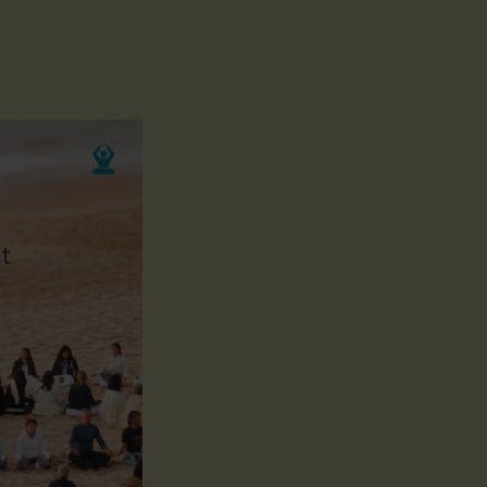
mpel
vedische Rituale
Galerie OM Chanti
Events
Galerie Mantra singen &
Kurse - Vorträge - Seminare
Galerie Tempel