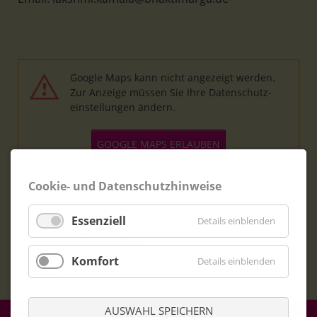
Google Maps kann nicht angezeigt werden.
Zur Anzeige müssen Sie Ihre
Datenschutz­
einstellungen ändern
.
GOOGLE MAPS ERLAUBEN
Cookie- und Datenschutzhinweise
Ort: Zentrum The White Horse in Orsingen-
Essenziell
Details einblenden
Nenzingen, Breiteweg 9
Komfort
Details einblenden
Zurück
AUSWAHL SPEICHERN