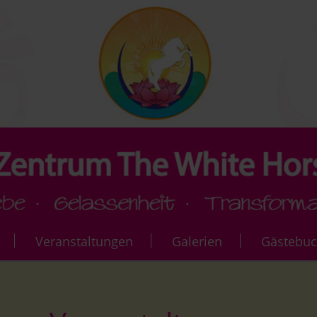
Veranstaltungen
Galerien
Gästebu
sion
Bewegung & Meditation
Galerie Events & Ku
uns
Om Chanting, & Mantren & Konzerte
Galerie Atma Kriya 