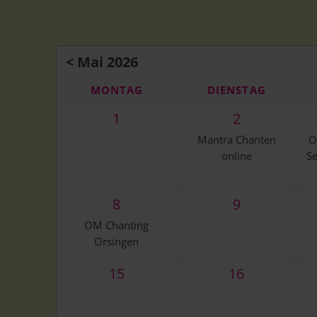
Der Te
< Mai 2026
MO
NTAG
DI
ENSTAG
1
2
Mantra Chanten
O
online
Se
8
9
OM Chanting
Orsingen
15
16