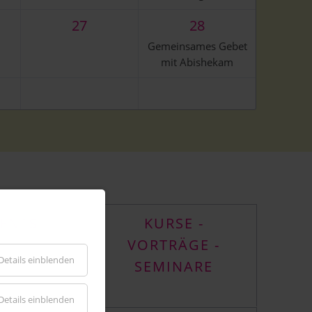
27
28
Gemeinsames Gebet
mit Abishekam
ENTS
KURSE -
VORTRÄGE -
Details einblenden
SEMINARE
Details einblenden