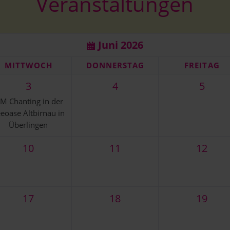
Veranstaltungen
mpel
vedische Rituale
Galerie OM Chanti
Events
Galerie Mantra singen &
Juni 2026
Kurse - Vorträge - Seminare
Galerie Tempel
MI
TTWOCH
DO
NNERSTAG
FR
EITAG
3
4
5
M Chanting in der
eoase Altbirnau in
Überlingen
10
11
12
17
18
19