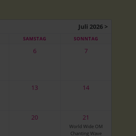
ng
 Konzerte
Juli 2026 >
SA
MSTAG
SO
NNTAG
6
7
13
14
20
21
World Wide OM
Chanting Wave