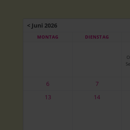
Der Te
< Juni 2026
MO
NTAG
DI
ENSTAG
O
Se
6
7
13
14