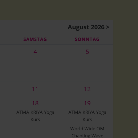
ng
 Konzerte
August 2026 >
SA
MSTAG
SO
NNTAG
4
5
11
12
18
19
ATMA KRIYA Yoga
ATMA KRIYA Yoga
Kurs
Kurs
World Wide OM
Chanting Wave