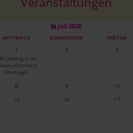
Veranstaltungen
mpel
vedische Rituale
Galerie OM Chanti
Events
Galerie Mantra singen &
Juli 2026
Kurse - Vorträge - Seminare
Galerie Tempel
MI
TTWOCH
DO
NNERSTAG
FR
EITAG
1
2
3
M Chanting in der
eoase Altbirnau in
Überlingen
8
9
10
15
16
17