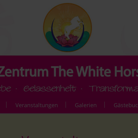
Veranstaltungen
Galerien
Gästebu
sion
Bewegung & Meditation
Galerie Events & Ku
uns
Om Chanting, & Mantren & Konzerte
Galerie Atma Kriya 