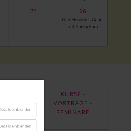
25
26
Gemeinsames Gebet
mit Abishekam
ENTS
KURSE -
VORTRÄGE -
Details einblenden
SEMINARE
Details einblenden